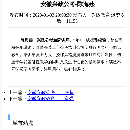
安徽兴政公考-陈海燕
发布时间：2023-01-03 20:08:30
发布人：兴政教育
浏览次
数：11153
陈海燕
，
兴政公考
金牌讲师。
9年
+
一线授课经验，
曾在高
校任职讲师，且
曾在某上市公考培训公司专攻行测文科
与面试
教学
。培训学员上万人
；
授课风格
娓娓道来
且具有启发性，侧
重于学员
基础
性教学的同时又关注个性化的拔高需求；满足不
同学员学习需求，注重用心、贴心和暖心。
上一篇 >
安徽兴政公考——张超
下一篇 >
安徽兴政教育——章强
城市站点