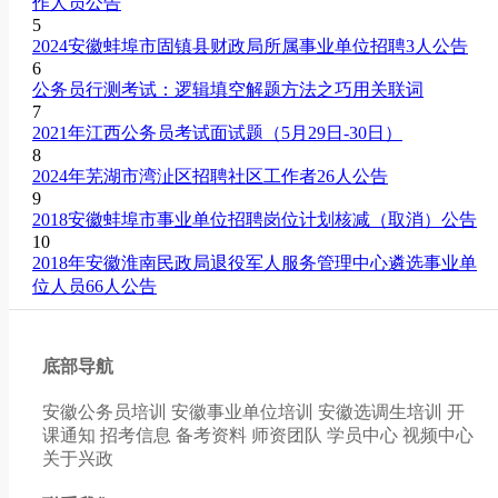
作人员公告
5
2024安徽蚌埠市固镇县财政局所属事业单位招聘3人公告
6
公务员行测考试：逻辑填空解题方法之巧用关联词
7
2021年江西公务员考试面试题（5月29日-30日）
8
2024年芜湖市湾沚区招聘社区工作者26人公告
9
2018安徽蚌埠市事业单位招聘岗位计划核减（取消）公告
10
2018年安徽淮南民政局退役军人服务管理中心遴选事业单
位人员66人公告
底部导航
安徽公务员培训
安徽事业单位培训
安徽选调生培训
开
课通知
招考信息
备考资料
师资团队
学员中心
视频中心
关于兴政