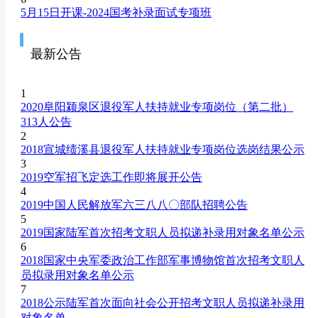
5月15日开课-2024国考补录面试专项班
最新公告
1
2020阜阳颍泉区退役军人扶持就业专项岗位（第二批）
313人公告
2
2018宣城绩溪县退役军人扶持就业专项岗位选岗结果公示
3
2019空军招飞定选工作即将展开公告
4
2019中国人民解放军六三八八〇部队招聘公告
5
2019国家陆军首次招考文职人员拟递补录用对象名单公示
6
2018国家中央军委政治工作部军事博物馆首次招考文职人
员拟录用对象名单公示
7
2018公示陆军首次面向社会公开招考文职人员拟递补录用
对象名单