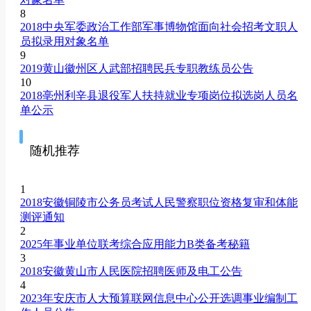
8
2018中央军委政治工作部军事博物馆面向社会招考文职人
员拟录用对象名单
9
2019黄山徽州区人武部招聘民兵专职教练员公告
10
2018亳州利辛县退役军人扶持就业专项岗位拟选岗人员名
单公示
随机推荐
1
2018安徽铜陵市公务员考试人民警察职位资格复审和体能
测评通知
2
2025年事业单位联考综合应用能力B类备考秘籍
3
2018安徽黄山市人民医院招聘医师及电工公告
4
2023年安庆市人大预算联网信息中心公开选调事业编制工