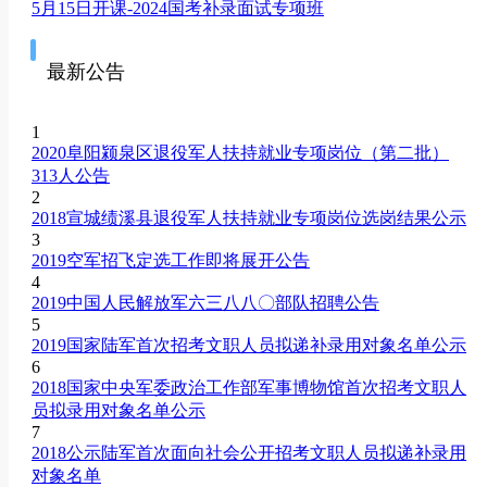
5月15日开课-2024国考补录面试专项班
最新公告
1
2020阜阳颍泉区退役军人扶持就业专项岗位（第二批）
313人公告
2
2018宣城绩溪县退役军人扶持就业专项岗位选岗结果公示
3
2019空军招飞定选工作即将展开公告
4
2019中国人民解放军六三八八〇部队招聘公告
5
2019国家陆军首次招考文职人员拟递补录用对象名单公示
6
2018国家中央军委政治工作部军事博物馆首次招考文职人
员拟录用对象名单公示
7
2018公示陆军首次面向社会公开招考文职人员拟递补录用
对象名单