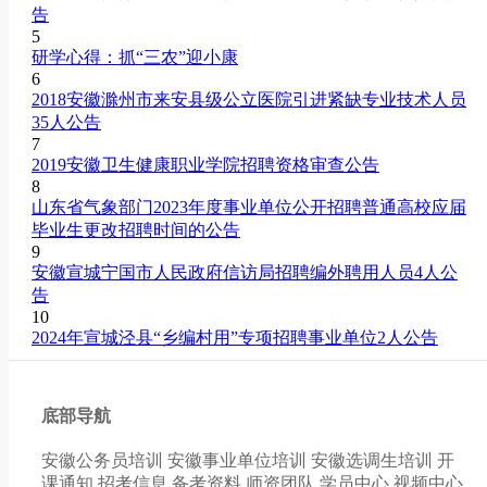
告
5
研学心得：抓“三农”迎小康
6
2018安徽滁州市来安县级公立医院引进紧缺专业技术人员
35人公告
7
2019安徽卫生健康职业学院招聘资格审查公告
8
山东省气象部门2023年度事业单位公开招聘普通高校应届
毕业生更改招聘时间的公告
9
安徽宣城宁国市人民政府信访局招聘编外聘用人员4人公
告
10
2024年宣城泾县“乡编村用”专项招聘事业单位2人公告
底部导航
安徽公务员培训
安徽事业单位培训
安徽选调生培训
开
课通知
招考信息
备考资料
师资团队
学员中心
视频中心