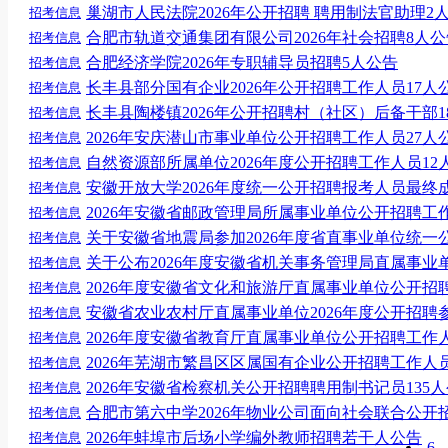
巢湖市人民法院2026年公开招聘 聘用制法官助理2
招考信息
合肥市轨道交通集团有限公司2026年社会招聘8人公
招考信息
合肥经济学院2026年专职辅导员招聘5人公告
招考信息
长丰县部分国有企业2026年公开招聘工作人员17人
招考信息
长丰县陶楼镇2026年公开招聘村（社区）后备干部1
招考信息
2026年安庆潜山市事业单位公开招聘工作人员27人
招考信息
自然资源部所属单位2026年度公开招聘工作人员1
招考信息
安徽开放大学2026年度统一公开招聘报考人员最
招考信息
2026年安徽省邮政管理局所属事业单位公开招聘
招考信息
关于安徽省地震局参加2026年度省直事业单位统一
招考信息
关于公布2026年度安徽省机关事务管理局直属事
招考信息
2026年度安徽省文化和旅游厅直属事业单位公开
招考信息
安徽省农业农村厅直属事业单位2026年度公开招
招考信息
2026年度安徽省教育厅直属事业单位公开招聘工
招考信息
2026年芜湖市繁昌区区属国有企业公开招聘工作人员
招考信息
2026年安徽省检察机关公开招聘聘用制书记员135
招考信息
合肥市第六中学2026年物业公司面向社会联合公开
招考信息
2026年蚌埠市后场小学编外教师招聘若干人公告
招考信息
6