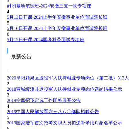
3
封闭基地笔试班-2024安徽三支一扶专项课
4
5月13日开课-2024上半年安徽事业单位面试院长班
5
5月16日开课-2024上半年安徽事业单位面试院长班
6
5月15日开课-2024国考补录面试专项班
最新公告
1
2020阜阳颍泉区退役军人扶持就业专项岗位（第二批）313
2
2018宣城绩溪县退役军人扶持就业专项岗位选岗结果公示
3
2019空军招飞定选工作即将展开公告
4
2019中国人民解放军六三八八〇部队招聘公告
5
2019国家陆军首次招考文职人员拟递补录用对象名单公示
6