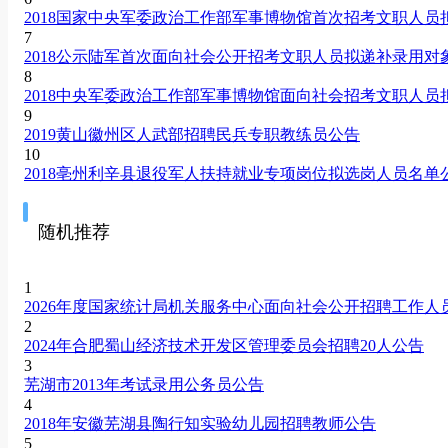
2018国家中央军委政治工作部军事博物馆首次招考文职人员
7
2018公示陆军首次面向社会公开招考文职人员拟递补录用对
8
2018中央军委政治工作部军事博物馆面向社会招考文职人员
9
2019黄山徽州区人武部招聘民兵专职教练员公告
10
2018亳州利辛县退役军人扶持就业专项岗位拟选岗人员名单
随机推荐
1
2026年度国家统计局机关服务中心面向社会公开招聘工作人
2
2024年合肥蜀山经济技术开发区管理委员会招聘20人公告
3
芜湖市2013年考试录用公务员公告
4
2018年安徽芜湖县陶行知实验幼儿园招聘教师公告
5