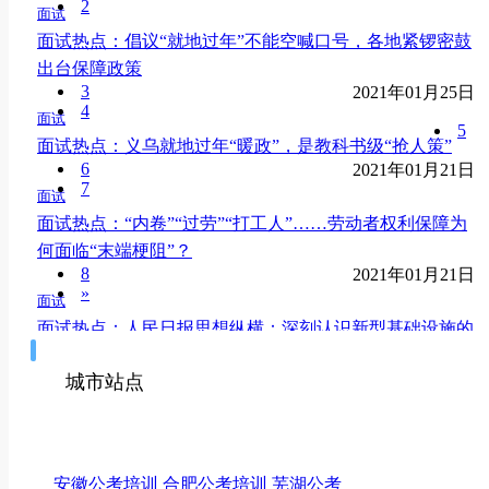
2
面试
面试热点：倡议“就地过年”不能空喊口号，各地紧锣密鼓
出台保障政策
3
2021年01月25日
4
面试
5
面试热点：义乌就地过年“暖政”，是教科书级“抢人策”
6
2021年01月21日
7
面试
面试热点：“内卷”“过劳”“打工人”……劳动者权利保障为
何面临“末端梗阻”？
8
2021年01月21日
»
面试
面试热点：人民日报思想纵横：深刻认识新型基础设施的
特征
2021年01月18日
城市站点
面试
面试热点：人民网评:正确认识党和人民事业所处的新发
展阶段
安徽公考培训
合肥公考培训
芜湖公考
2021年01月14日