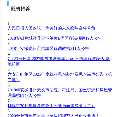
随机推荐
1
人民日报人民论坛：为美好的未来吹响奋斗号角
2
2018安徽宣城泾县事业单位E类医疗岗招聘19人公告
3
2018年安徽亳州市谯城区选调教师211人公告
4
7月23日开课-2027国省考暑期集训营-言语理解与表达-基
地校区
5
六安市叶集区2025年度就业见习基地及见习岗位公告（第
二批）
6
2018年安徽滁州天长市法院、司法局、国土资源和房屋管
理局招聘47人公告
7
蚌埠市2019年度考试录用公务员面试成绩（二）
8
2020合肥市瑶海区事业单位招聘73人已正式开通！