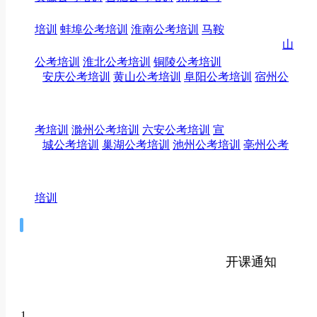
面试热点：人民日报人民论坛：让我们一起逐梦前行
面试
培训
蚌埠公考培训
淮南公考培训
马鞍
2021年01月14日
山
面试热点：人民日报人民论坛：保持“历史耐心”
面试
公考培训
淮北公考培训
铜陵公考培训
2020年12月09日
安庆公考培训
黄山公考培训
阜阳公考培训
宿州公
面试
面试热点：游客跳进花海凹造型，景点不妨设置专用拍照
道路
考培训
滁州公考培训
六安公考培训
宣
2020年10月09日
城公考培训
巢湖公考培训
池州公考培训
亳州公考
面试
面试热点：多举措做好国庆节、中秋节期间文化和旅游工
作
培训
2020年10月09日
面试热点：“用信仰之力开创美好未来”
面试
2020年08月05日
2020年08月04日
面试热点：“危中有机，唯创新者胜”
面试
开课通知
面试
面试热点：花小钱、办大事，为这些地方的基层治理点
赞！
1
2020年08月04日