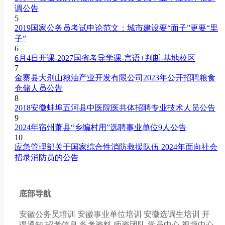
调公告
5
2019国家公务员考试申论范文：城市建设要“面子”更要“里
子”
6
6月4日开课-2027国省考导学课-言语+判断-基地校区
7
金寨县大别山粮油产业开发有限公司2023年公开招聘粮食
仓储人员公告
8
2018安徽蚌埠五河县中医院医共体招聘专业技术人员公告
9
2024年宿州萧县“乡编村用”选聘事业单位9人公告
10
应急管理部关于国家综合性消防救援队伍 2024年面向社会
招录消防员的公告
底部导航
安徽公务员培训
安徽事业单位培训
安徽选调生培训
开
课通知
招考信息
备考资料
师资团队
学员中心
视频中心