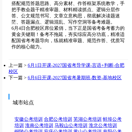
搭配规范答题思路、高分素材、作答框架系统教学，手
把手教会题干精准审题、材料精读抓点、逻辑分层作
答、公文规范书写、文章立意构思，彻底解决读题迷
茫、答题漏点、逻辑混乱、写作空洞等备考难题。
6月4日合肥校区席位紧俏，当下正是国省考备考蓄力的
黄金关键期！备考不拖延，夯实综应高分功底，精准适
配国省考考题导向，练就精准审题、规范作答、优质写
作的核心能力。
上一篇 >
6月1日开课-2027国省考导学课-言语+判断-合肥
校区
下一篇 >
6月6日开课-2027国省考暑期班-数资-基地校区
城市站点
安徽公考培训
合肥公考培训
芜湖公考培训
蚌埠公考
培训
淮南公考培训
马鞍山公考培训
淮北公考培训
铜陵公考培训
安庆公考培训
黄山公考培训
阜阳公考