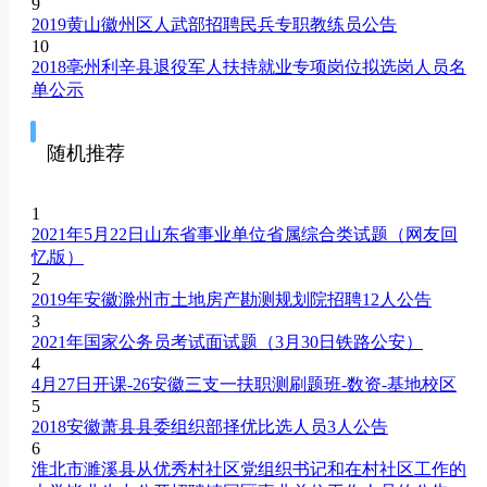
9
2019黄山徽州区人武部招聘民兵专职教练员公告
10
2018亳州利辛县退役军人扶持就业专项岗位拟选岗人员名
单公示
随机推荐
1
2021年5月22日山东省事业单位省属综合类试题（网友回
忆版）
2
2019年安徽滁州市土地房产勘测规划院招聘12人公告
3
2021年国家公务员考试面试题（3月30日铁路公安）
4
4月27日开课-26安徽三支一扶职测刷题班-数资-基地校区
5
2018安徽萧县县委组织部择优比选人员3人公告
6
淮北市濉溪县从优秀村社区党组织书记和在村社区工作的