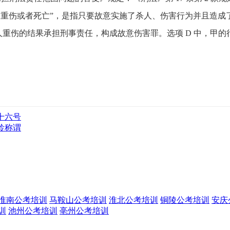
致人重伤或者死亡”，是指只要故意实施了杀人、伤害行为并且造
人重伤的结果承担刑事责任，构成故意伤害罪。选项 D 中，甲的
十六号
龄称谓
淮南公考培训
马鞍山公考培训
淮北公考培训
铜陵公考培训
安庆
训
池州公考培训
亳州公考培训