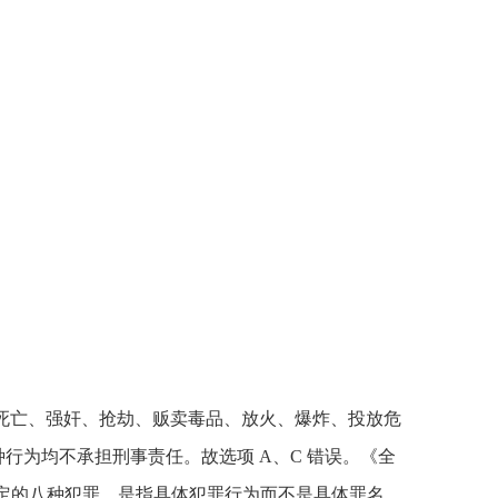
者死亡、强奸、抢劫、贩卖毒品、放火、爆炸、投放危
行为均不承担刑事责任。故选项 A、C 错误。《全
规定的八种犯罪，是指具体犯罪行为而不是具体罪名。