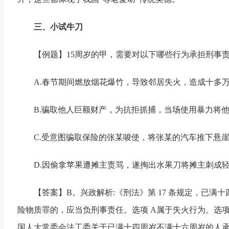
三、小试牛刀
【例题】15周岁的甲，需要对以下哪些行为承担刑事
A.春节期间燃放烟花爆竹，导致邻居失火，造成十多
B.骗取他人巨额财产，为抗拒抓捕，当场使用暴力将
C.受意图骗取保险的张某唆使，将张某的汽车推下悬
D.因偷拿苹果遭摊主责骂，遂掏出水果刀将摊主刺成
【答案】B。兴政解析:《刑法》第 17 条规定，已
险物质罪的，应当负刑事责任。选项 A属于失火行为。选项
国人大常委会法工委关于已满十四周岁不满十六周岁的人承担