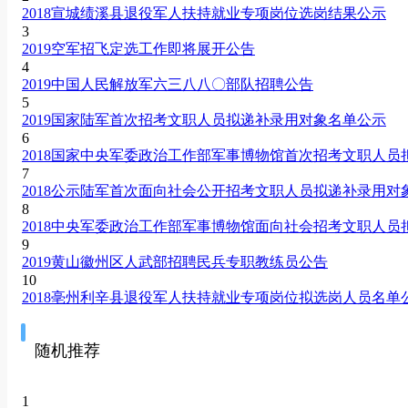
2018宣城绩溪县退役军人扶持就业专项岗位选岗结果公示
3
2019空军招飞定选工作即将展开公告
4
2019中国人民解放军六三八八〇部队招聘公告
5
2019国家陆军首次招考文职人员拟递补录用对象名单公示
6
2018国家中央军委政治工作部军事博物馆首次招考文职人员
7
2018公示陆军首次面向社会公开招考文职人员拟递补录用对
8
2018中央军委政治工作部军事博物馆面向社会招考文职人员
9
2019黄山徽州区人武部招聘民兵专职教练员公告
10
2018亳州利辛县退役军人扶持就业专项岗位拟选岗人员名单
随机推荐
1