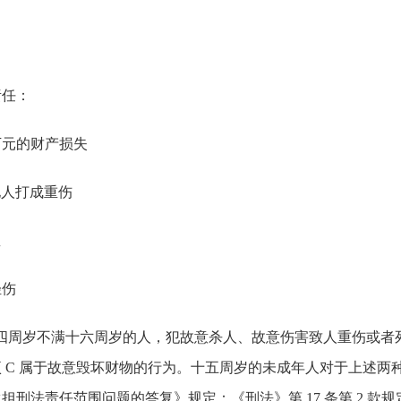
责任：
万元的财产损失
他人打成重伤
崖
轻伤
满十四周岁不满十六周岁的人，犯故意杀人、故意伤害致人重伤或
 C 属于故意毁坏财物的行为。十五周岁的未成年人对于上述两种
刑法责任范围问题的答复》规定：《刑法》第 17 条第 2 款