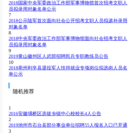
2018国家中央军委政治工作部军事博物馆首次招考文职人
员拟录用对象名单公示
7
2018公示陆军首次面向社会公开招考文职人员拟递补录用
对象名单
8
2018中央军委政治工作部军事博物馆面向社会招考文职人
员拟录用对象名单
9
2019黄山徽州区人武部招聘民兵专职教练员公告
10
2018亳州利辛县退役军人扶持就业专项岗位拟选岗人员名
单公示
随机推荐
1
2016安徽埇桥区选拔乡镇中心校校长4人公告
2
2019池州市石台县部分事业单位招聘55人报名入口已开通
3