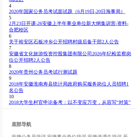
4
2020年国家公务员考试面试题（6月19日-20日海事局）
5
2月23日开课-26安徽上半年事业单位新大纲集训营-资料-
合肥校区
6
关于裕安区石板冲乡公开招聘村级后备干部2人公告
7
安徽省文化旅游投资控股集团有限公司2026年纪检监察岗
位公开招聘2人公告
8
2020年贵州公务员考试行测试题
9
2018年安徽淮南寿县统计局政府购买服务岗位人员招聘1
名公告
10
2018大学生村官申论备考：以不变应万变，从容写“对策”
底部导航
安徽公务员培训
安徽事业单位培训
安徽选调生培训
开