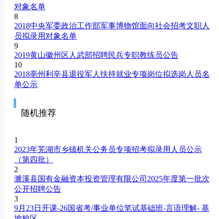
对象名单
8
2018中央军委政治工作部军事博物馆面向社会招考文职人
员拟录用对象名单
9
2019黄山徽州区人武部招聘民兵专职教练员公告
10
2018亳州利辛县退役军人扶持就业专项岗位拟选岗人员名
单公示
随机推荐
1
2023年芜湖市乡镇机关公务员专项招考拟录用人员公示
（第四批）
2
濉溪县国有金融资本投资管理有限公司2025年度第一批次
公开招聘公告
3
9月23日开课-26国省考/事业单位笔试基础班-言语理解- 基
地校区