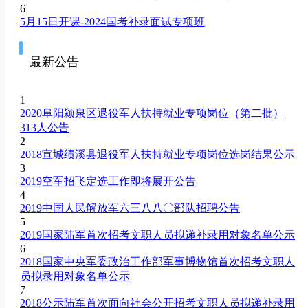
6
5月15日开课-2024国考补录面试专项班
最新公告
1
2020阜阳颍泉区退役军人扶持就业专项岗位（第二批）
313人公告
2
2018宣城绩溪县退役军人扶持就业专项岗位选岗结果公示
3
2019空军招飞定选工作即将展开公告
4
2019中国人民解放军六三八八〇部队招聘公告
5
2019国家陆军首次招考文职人员拟递补录用对象名单公示
6
2018国家中央军委政治工作部军事博物馆首次招考文职人
员拟录用对象名单公示
7
2018公示陆军首次面向社会公开招考文职人员拟递补录用