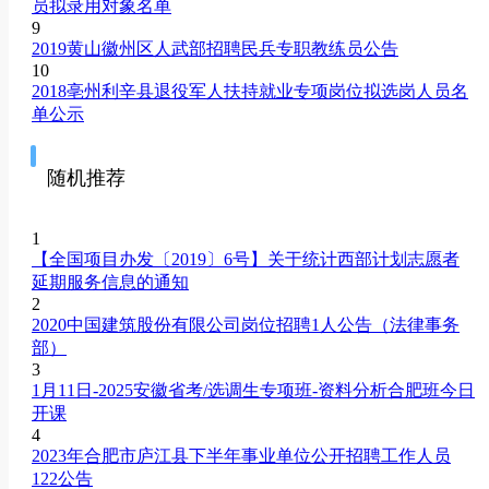
员拟录用对象名单
9
2019黄山徽州区人武部招聘民兵专职教练员公告
10
2018亳州利辛县退役军人扶持就业专项岗位拟选岗人员名
单公示
随机推荐
1
【全国项目办发〔2019〕6号】关于统计西部计划志愿者
延期服务信息的通知
2
2020中国建筑股份有限公司岗位招聘1人公告（法律事务
部）
3
1月11日-2025安徽省考/选调生专项班-资料分析合肥班今日
开课
4
2023年合肥市庐江县下半年事业单位公开招聘工作人员
122公告