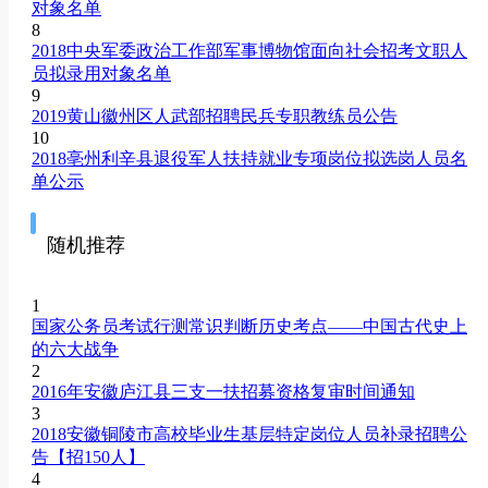
对象名单
8
2018中央军委政治工作部军事博物馆面向社会招考文职人
员拟录用对象名单
9
2019黄山徽州区人武部招聘民兵专职教练员公告
10
2018亳州利辛县退役军人扶持就业专项岗位拟选岗人员名
单公示
随机推荐
1
国家公务员考试行测常识判断历史考点——中国古代史上
的六大战争
2
2016年安徽庐江县三支一扶招募资格复审时间通知
3
2018安徽铜陵市高校毕业生基层特定岗位人员补录招聘公
告【招150人】
4