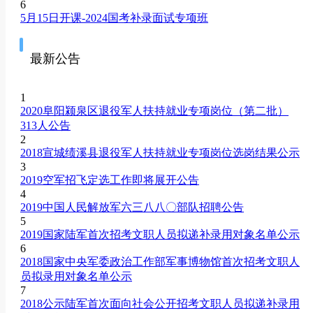
6
5月15日开课-2024国考补录面试专项班
最新公告
1
2020阜阳颍泉区退役军人扶持就业专项岗位（第二批）
313人公告
2
2018宣城绩溪县退役军人扶持就业专项岗位选岗结果公示
3
2019空军招飞定选工作即将展开公告
4
2019中国人民解放军六三八八〇部队招聘公告
5
2019国家陆军首次招考文职人员拟递补录用对象名单公示
6
2018国家中央军委政治工作部军事博物馆首次招考文职人
员拟录用对象名单公示
7
2018公示陆军首次面向社会公开招考文职人员拟递补录用