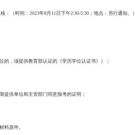
复核：（
时间：
2023年
8
月
1
1
日
下午
2
:30
-5:
30
；地点：另行通知。
学位的，须提供教育部认证的《学历学位认证书》）；
权限提供单位和主管部门同意报考的证明；
明材料原件。